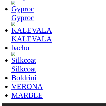
Gyproc
KALEVALA
bacho
Silkcoat
Boldrini
VERONA
MARBLE