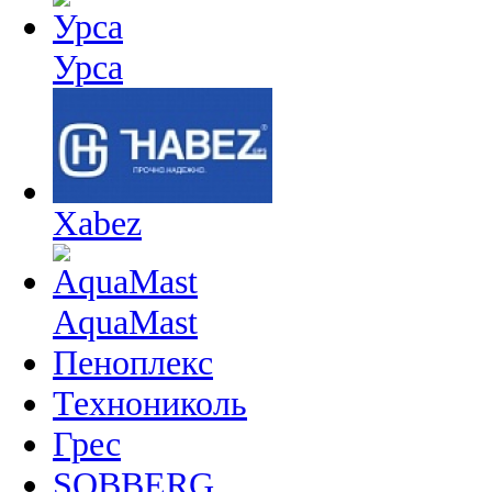
Урса
Xabez
AquaMast
Пеноплекс
Технониколь
Грес
SOBBERG