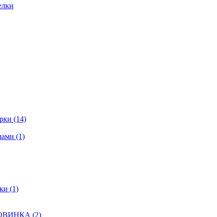
елки
ки (14)
ами (1)
и (1)
НОВИНКА (2)