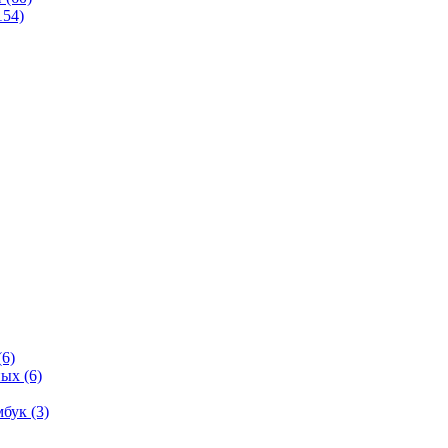
154)
(6)
ых (6)
бук (3)