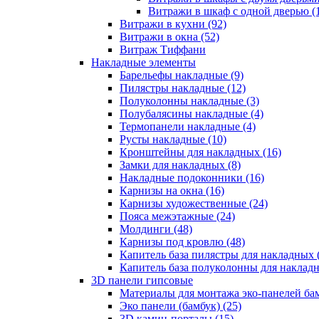
Витражи в шкаф с одной дверью (
Витражи в кухни (92)
Витражи в окна (52)
Витраж Тиффани
Накладные элементы
Барельефы накладные (9)
Пилястры накладные (12)
Полуколонны накладные (3)
Полубалясины накладные (4)
Термопанели накладные (4)
Русты накладные (10)
Кронштейны для накладных (16)
Замки для накладных (8)
Накладные подоконники (16)
Карнизы на окна (16)
Карнизы художественные (24)
Пояса межэтажные (24)
Молдинги (48)
Карнизы под кровлю (48)
Капитель база пилястры для накладных 
Капитель база полуколонны для накладн
3D панели гипсовые
Материалы для монтажа эко-панелей бам
Эко панели (бамбук) (25)
3D камин-порталы (15)