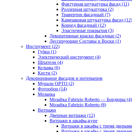
Фактурная штукатурка фасад (11)
Роллерная штукатурка (2)
Травертин фасадный (7)
Камешковая штукатурка фасад (12
Короед фасадный (12)
Эластичные покрытия (3)
Декоративные краски фасадные (2)
Лессирующие Составы и Воски (1)
Инструмент (22)
Губки (1)
Электрический инструмент (4)
Шпатели (4)
Кельмы (6)
Кисти (2)
Декорирование фасадов и интерьеров
Мурали ОРТО (2)
Фотообои (14)
Мозаика
Мозайка Fabrizio Roberto — Бордюры (4)
Мозайка Fabrizio Roberto (8)
Витражи
Дверные витражи (12)
Витражи в шкафы-купе
Витражи в шкафы с тремя дверьми
Витражи в шкафы с двумя дверьми