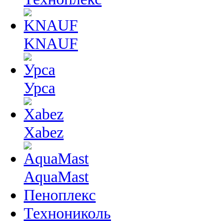
KNAUF
Урса
Xabez
AquaMast
Пеноплекс
Технониколь