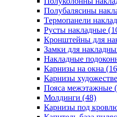
Полуколонны накла
Полубалясины накла
Термопанели наклад
Русты накладные (1
Кронштейны для на
Замки для накладны
Накладные подоконн
Карнизы на окна (16
Карнизы художестве
Пояса межэтажные (
Молдинги (48)
Карнизы под кровлю
Капитель база пиляс