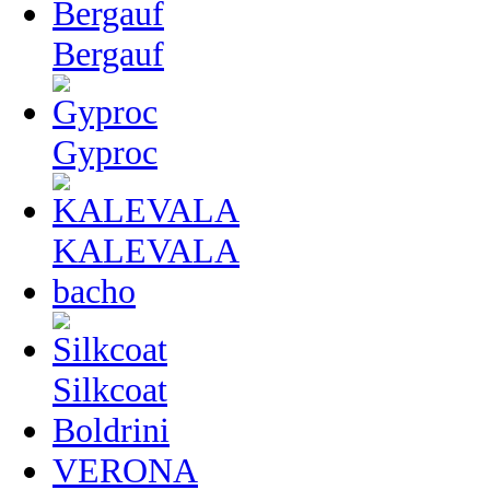
Bergauf
Gyproc
KALEVALA
bacho
Silkcoat
Boldrini
VERONA