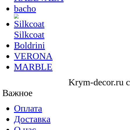
bacho
Silkcoat
Boldrini
VERONA
MARBLE
Krym-decor.ru c
Важное
Оплата
Доставка
О нас