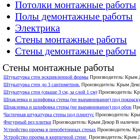
Потолки монтажные работы
Полы демонтажные работы
Электрика
Стены монтажные работы
Стены демонтажные работы
Стены монтажные работы
Штукатурка стен искривленной формы
Производитель:
Крым 
Штукатурка стен до 3 сантиметров.
Производитель:
Крым Дек
Штукатурка стен (свыше 3 см, за слой 1 см)
Производитель:
Кр
Шпаклевка и шлифовка стены (не выравнивание) под покраск
Шпаклевка и шлифовка стены (не выравнивание) под обои
Пр
Частичная штукатурка стены под плинтус
Производитель:
Кры
Фигурный рез плитки
Производитель:
Крым Декор
В наличии
Устройство проема в пенобетонных стенах
Производитель:
Кр
Устройство проема в кирпичной стене
Производитель:
Крым Д