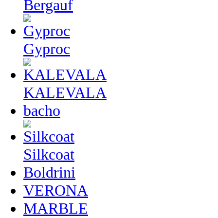
Bergauf
Gyproc
KALEVALA
bacho
Silkcoat
Boldrini
VERONA
MARBLE