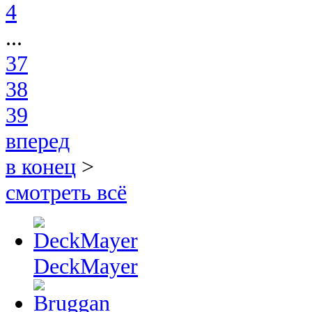
4
...
37
38
39
вперед
в конец
>
смотреть всё
DeckMayer