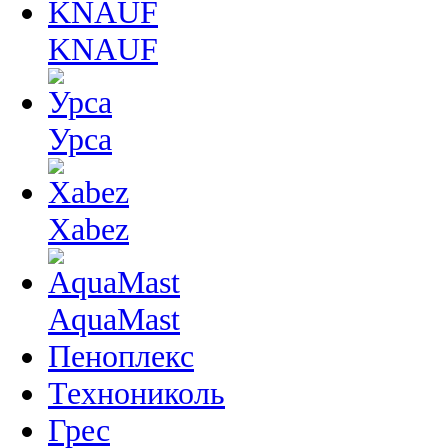
KNAUF
Урса
Xabez
AquaMast
Пеноплекс
Технониколь
Грес