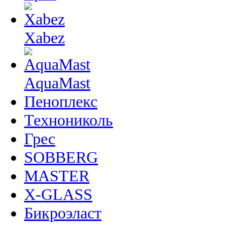
Xabez
AquaMast
Пеноплекс
Технониколь
Грес
SOBBERG
MASTER
X-GLASS
Бикроэласт