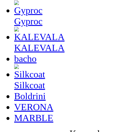
Gyproc
KALEVALA
bacho
Silkcoat
Boldrini
VERONA
MARBLE