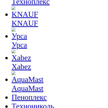
Техноплекс
KNAUF
Урса
Xabez
AquaMast
Пеноплекс
Технониколь