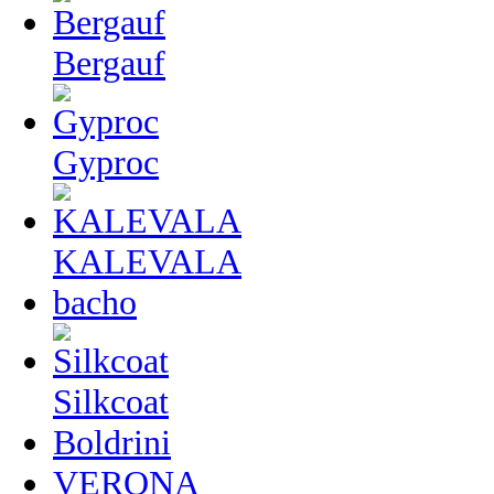
Bergauf
Gyproc
KALEVALA
bacho
Silkcoat
Boldrini
VERONA