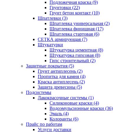
Подложечная краска (9)
Грунтовки (22)
Грунт бетон контакт (10)
Шпатлевки (3)
Шпатлевка универсальная (2)
Шпатлевка финишная (17)
Шпатлевка стартовая (6)
СЕТКА армирующая (7)
Штукатурки
Штукатурка цементная (8)
Штукатурка гипсовая (8)
Гипс строительный (2)
Защитные покрытия (5)
Грунт антиплесень (2)
Пропитка для камня (4)
Краска антиплесень (2)
Защита древесины (5)
Подсистемы
Лакокрасочные системы (1)
Силиконовые краски (4)
Водоэмульсионные краски (36)
Эмаль (4)
Колоранты (6)
Прайс по работам
Услуги доставки