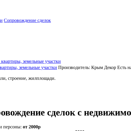
ги
Сопровождение сделок
вартиры, земельные участки
Производитель:
Крым Декор
Есть н
ли, строение, жилплощади.
овождение сделок с недвижим
и персоны:
от 2000р