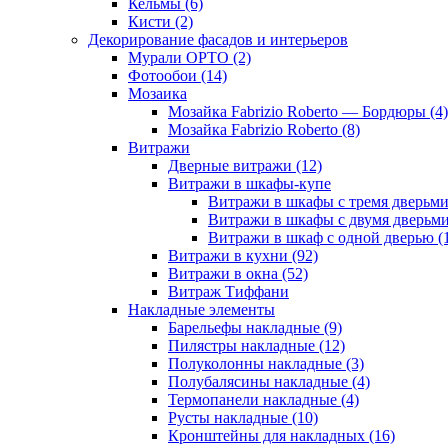
Кельмы (6)
Кисти (2)
Декорирование фасадов и интерьеров
Мурали ОРТО (2)
Фотообои (14)
Мозаика
Мозайка Fabrizio Roberto — Бордюры (4)
Мозайка Fabrizio Roberto (8)
Витражи
Дверные витражи (12)
Витражи в шкафы-купе
Витражи в шкафы с тремя дверьми
Витражи в шкафы с двумя дверьми
Витражи в шкаф с одной дверью (
Витражи в кухни (92)
Витражи в окна (52)
Витраж Тиффани
Накладные элементы
Барельефы накладные (9)
Пилястры накладные (12)
Полуколонны накладные (3)
Полубалясины накладные (4)
Термопанели накладные (4)
Русты накладные (10)
Кронштейны для накладных (16)