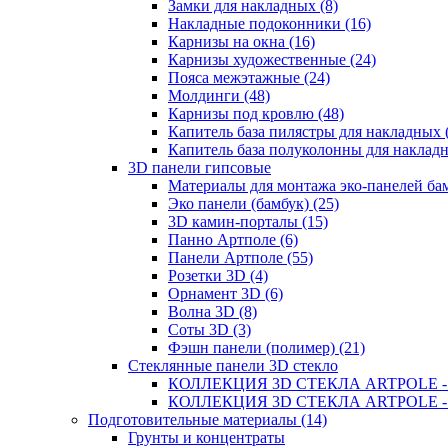
Замки для накладных (8)
Накладные подоконники (16)
Карнизы на окна (16)
Карнизы художественные (24)
Пояса межэтажные (24)
Молдинги (48)
Карнизы под кровлю (48)
Капитель база пилястры для накладных 
Капитель база полуколонны для накладн
3D панели гипсовые
Материалы для монтажа эко-панелей бам
Эко панели (бамбук) (25)
3D камин-порталы (15)
Панно Артполе (6)
Панели Артполе (55)
Розетки 3D (4)
Орнамент 3D (6)
Волна 3D (8)
Соты 3D (3)
Фэшн панели (полимер) (21)
Стеклянные панели 3D стекло
КОЛЛЕКЦИЯ 3D СТЕКЛА ARTPOLE - 5
КОЛЛЕКЦИЯ 3D СТЕКЛА ARTPOLE - 4
Подготовительные материалы (14)
Грунты и концентраты