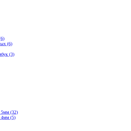
(6)
ых (6)
бук (3)
мм (32)
мм (5)