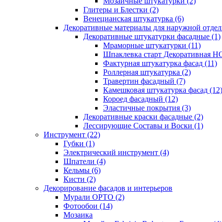
Мозаичные штукатурки (2)
Глитеры и Блестки (2)
Венецианская штукатурка (6)
Декоративные материалы для наружной отделк
Декоративные штукатурки фасадные (1)
Мраморные штукатурки (11)
Шпаклевка старт Декоративная 
Фактурная штукатурка фасад (11)
Роллерная штукатурка (2)
Травертин фасадный (7)
Камешковая штукатурка фасад (12
Короед фасадный (12)
Эластичные покрытия (3)
Декоративные краски фасадные (2)
Лессирующие Составы и Воски (1)
Инструмент (22)
Губки (1)
Электрический инструмент (4)
Шпатели (4)
Кельмы (6)
Кисти (2)
Декорирование фасадов и интерьеров
Мурали ОРТО (2)
Фотообои (14)
Мозаика