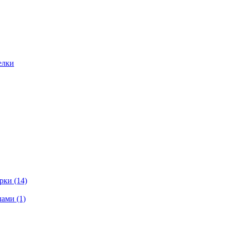
елки
ки (14)
ами (1)