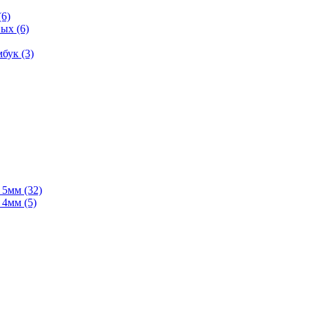
(6)
ых (6)
бук (3)
мм (32)
мм (5)