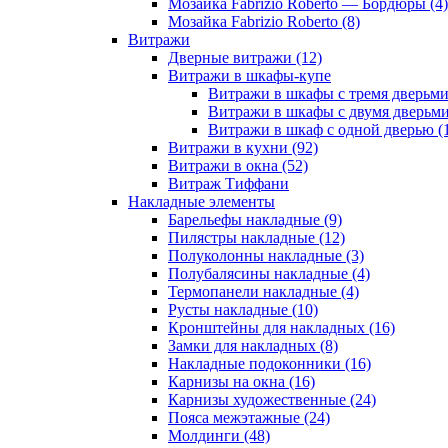
Мозайка Fabrizio Roberto — Бордюры (4)
Мозайка Fabrizio Roberto (8)
Витражи
Дверные витражи (12)
Витражи в шкафы-купе
Витражи в шкафы с тремя дверьми
Витражи в шкафы с двумя дверьми
Витражи в шкаф с одной дверью (
Витражи в кухни (92)
Витражи в окна (52)
Витраж Тиффани
Накладные элементы
Барельефы накладные (9)
Пилястры накладные (12)
Полуколонны накладные (3)
Полубалясины накладные (4)
Термопанели накладные (4)
Русты накладные (10)
Кронштейны для накладных (16)
Замки для накладных (8)
Накладные подоконники (16)
Карнизы на окна (16)
Карнизы художественные (24)
Пояса межэтажные (24)
Молдинги (48)