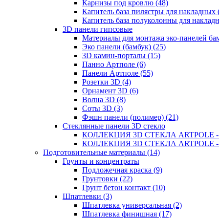
Карнизы под кровлю (48)
Капитель база пилястры для накладных 
Капитель база полуколонны для накладн
3D панели гипсовые
Материалы для монтажа эко-панелей бам
Эко панели (бамбук) (25)
3D камин-порталы (15)
Панно Артполе (6)
Панели Артполе (55)
Розетки 3D (4)
Орнамент 3D (6)
Волна 3D (8)
Соты 3D (3)
Фэшн панели (полимер) (21)
Стеклянные панели 3D стекло
КОЛЛЕКЦИЯ 3D СТЕКЛА ARTPOLE - 5
КОЛЛЕКЦИЯ 3D СТЕКЛА ARTPOLE - 4
Подготовительные материалы (14)
Грунты и концентраты
Подложечная краска (9)
Грунтовки (22)
Грунт бетон контакт (10)
Шпатлевки (3)
Шпатлевка универсальная (2)
Шпатлевка финишная (17)